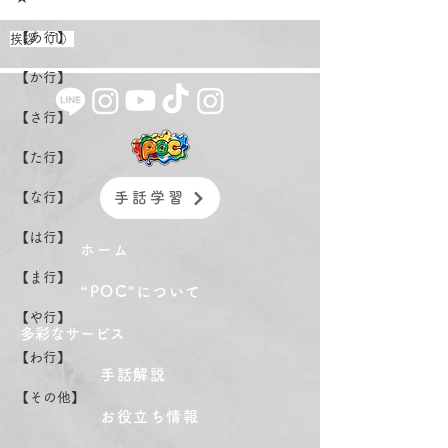
【あ行】
1件の記事
挨拶
（1）
【か行】
【さ行】
【た行】
【な行】
手話学習
【は行】
ホーム
【ま行】
“POC"について
【や行】
​多彩なサービス
【わ行】
手話解説
【その他】
お役立ち情報