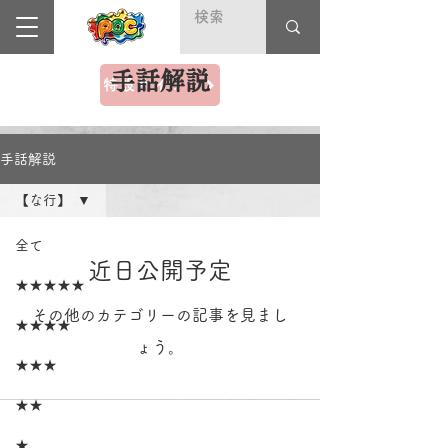
手話解説
特設サイト＼Deaf Fest（デフフェス）2025／
手話解説
【な行】
全て
近日公開予定
★★★★★
その他のカテゴリーの記事を見まし
★★★★
ょう。
★★★
★★
★