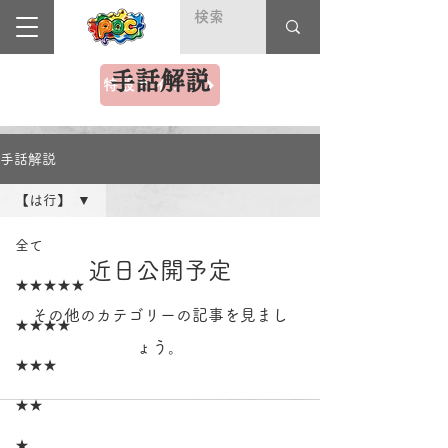
手話解説
特設サイト＼Deaf Fest（デフフェス）2025／
手話解説
【は行】
全て
近日公開予定
★★★★★
その他のカテゴリーの記事を見まし
★★★★
ょう。
★★★
★★
★