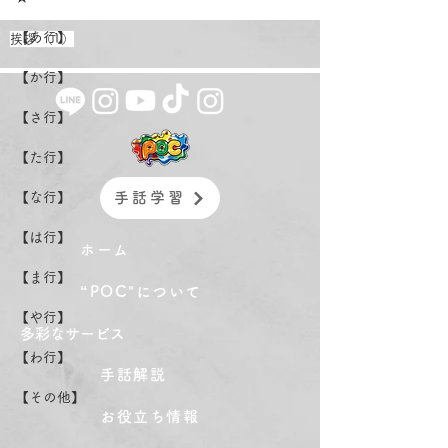
【あ行】
1件の記事
挨拶
（1）
【か行】
【さ行】
【た行】
【な行】
手話学習
【は行】
ホーム
【ま行】
“POC"について
【や行】
​多彩なサービス
【わ行】
手話解説
【その他】
お役立ち情報