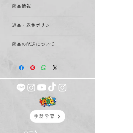
商品情報
商品の詳細を入力してください。サイ
返品・返金ポリシー
ズ、素材、取扱説明に加え、商品の特
徴やおすすめのポイントなどを説明し
ましょう。
返品・返金ポリシーを入力してくださ
商品の配送について
い。顧客が商品に満足しなかった場合
や、不備があった場合に行う手続きの
手順などを説明しましょう。内容を明
配送地域、料金、所要時間、梱包な
確にすることで顧客からの信頼を獲得
ど、商品の配送に関する情報を入力し
し、安心して商品を購入していただけ
てください。配送情報を明確にするこ
ます。
とで顧客からの信頼を獲得し、安心し
て商品を購入していただけます。
手話学習
ホーム