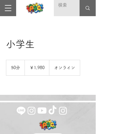
特設サイト＼Deaf Fest（デフフェス）2025／
小学生
1,980
円
50分
5
￥1,980
オンライン
0
分